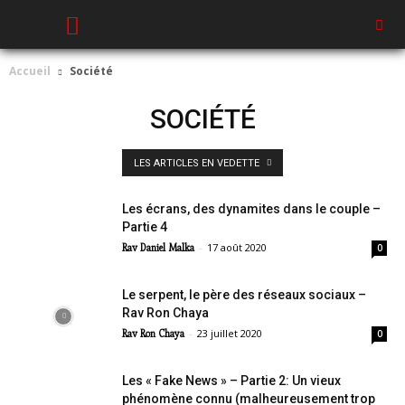
Accueil
Société
SOCIÉTÉ
LES ARTICLES EN VEDETTE
Les écrans, des dynamites dans le couple –
Partie 4
-
17 août 2020
Rav Daniel Malka
0
Le serpent, le père des réseaux sociaux –
Rav Ron Chaya
-
23 juillet 2020
Rav Ron Chaya
0
Les « Fake News » – Partie 2: Un vieux
phénomène connu (malheureusement trop