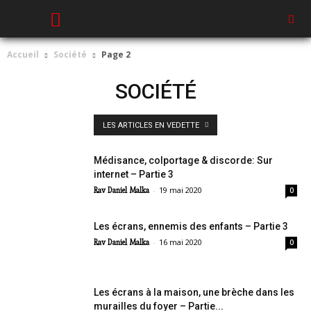
Accueil
Société
Page 2
SOCIÉTÉ
LES ARTICLES EN VEDETTE
Médisance, colportage & discorde: Sur
internet – Partie 3
-
19 mai 2020
Rav Daniel Malka
0
Les écrans, ennemis des enfants – Partie 3
-
16 mai 2020
Rav Daniel Malka
0
Les écrans à la maison, une brèche dans les
murailles du foyer – Partie...