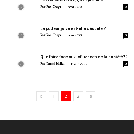
Le couple en 2020, ça capte plus !
-
1 mai 2020
Rav Ron Chaya
0
La pudeur juive est-elle désuète ?
-
1 mai 2020
Rav Ron Chaya
0
Que faire face aux influences de la société??
-
4 mars 2020
Rav Daniel Malka
0
1
2
3