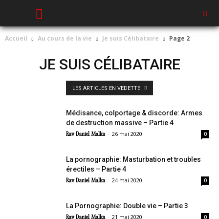
Accueil
Au cours de la vie
Je suis Célibataire
Page 2
JE SUIS CÉLIBATAIRE
LES ARTICLES EN VEDETTE
Médisance, colportage & discorde: Armes
de destruction massive – Partie 4
-
26 mai 2020
Rav Daniel Malka
0
La pornographie: Masturbation et troubles
érectiles – Partie 4
-
24 mai 2020
Rav Daniel Malka
0
La Pornographie: Double vie – Partie 3
-
21 mai 2020
Rav Daniel Malka
0