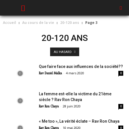
Accueil
Au cours de la vie
20-120 ans
Page 3
20-120 ANS
AU HASARD
Que faire face aux influences de la société??
-
4 mars 2020
Rav Daniel Malka
0
La femme est-elle la victime du 21ème
siècle ? Rav Ron Chaya
-
28 juin 2020
Rav Ron Chaya
0
« Me too », La vérité éclate – Rav Ron Chaya
-
10 mai 2020
Rav Ron Chaya
0