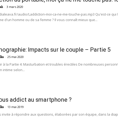
-
3 mars 2020
ah
dialeava.fr/audio/Laddiction-moi-ca-ne-me-touche-pas.mp3 Qu'est-ce qui
time d'un homme ou de sa femme ? Il vous connaît mieux que...
nographie: Impacts sur le couple – Partie 5
-
25 mai 2020
lka
r à la Partie 4: Masturbation et troubles érectiles De nombreuses personn
n intime selon...
ous addict au smartphone ?
-
13 mai 2019
lka
 invite à répondre aux questions, élaborées par son équipe, dans la diapo