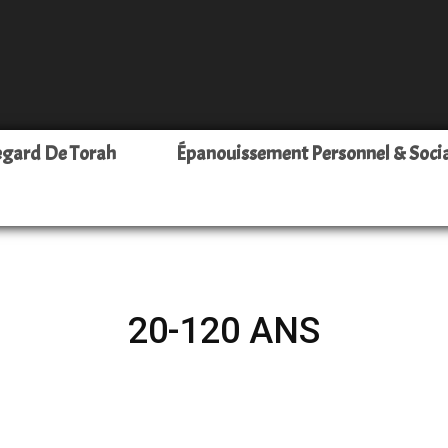
Leava
egard De Torah
Épanouissement Personnel & Soci
–
20-120 ANS
Pour