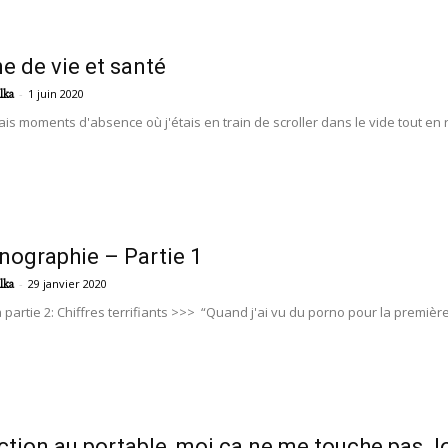
e de vie et santé
-
1 juin 2020
lka
rais moments d'absence où j'étais en train de scroller dans le vide tout en
nographie – Partie 1
-
29 janvier 2020
lka
 partie 2: Chiffres terrifiants >>> “Quand j'ai vu du porno pour la première fo
ction au portable, moi ça ne me touche pas. lo