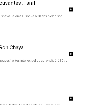
mouvantes … snif
0
lishéva Salomé Elishéva a 20 ans. Selon son...
 Ron Chaya
0
uses" élites intellectuelles qui ont libéré l'être
0