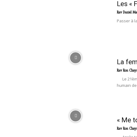
Les « 
Rav Daniel Ma
Passer à l
La fem
Rav Ron Chay
Le 21ème si
humain de 
« Me t
Rav Ron Chay