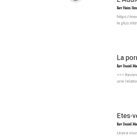
Rav Haim Sim
https://me
le plus in
La por
Rav Daniel Ma
<<< Reveni
une relatio
Etes-v
Rav Daniel Ma
Leava vous