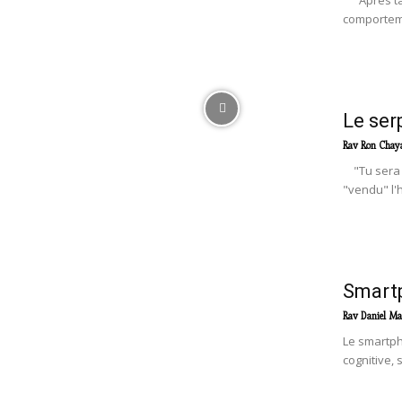
Après tant
comporteme
Le ser
Rav Ron Chay
"Tu sera c
"vendu" l'
Smartp
Rav Daniel Ma
Le smartph
cognitive, 