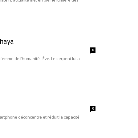
te ! L'actualité met en pleine lumière des
Chaya
0
mme de l’humanité : Ève. Le serpent lui a
0
martphone déconcentre et réduit la capacité