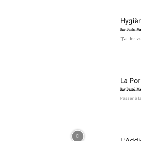
Hygièn
Rav Daniel Ma
"J'ai des v
La Por
Rav Daniel Ma
Passer à la
L’Addi