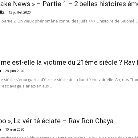
Fake News » – Partie 1 – 2 belles histoires é
-
13 juillet 2020
lka
a partie 2: Un vieux phénomène connu des juifs >>> L'histoire de Salomé E
vos
me est-elle la victime du 21ème siècle ? Rav
yeux
-
28 juin 2020
a
ècle s'enorgueillit d'être le siècle de la liberté individuelle. Ah, nos "fame
l’esclavage. Parlez-en aux...
oo », La vérité éclate – Rav Ron Chaya
-
10 mai 2020
a