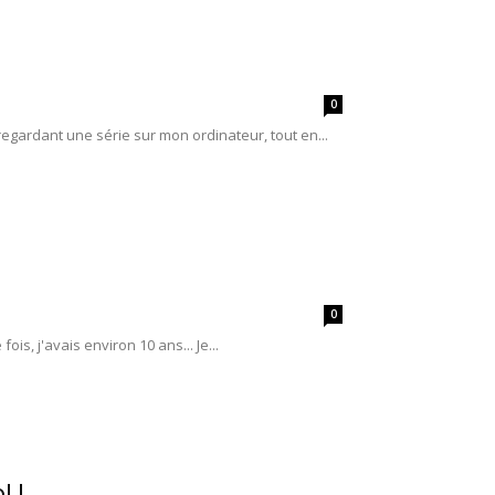
0
 regardant une série sur mon ordinateur, tout en...
0
is, j'avais environ 10 ans... Je...
l !