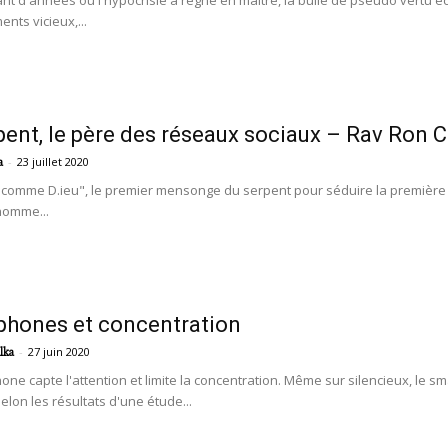
 d'années où l'hypocrisie a régné en maître, la bulle de pseudo vertu écla
nts vicieux,...
pent, le père des réseaux sociaux – Rav Ron 
-
23 juillet 2020
a
omme D.ieu", le premier mensonge du serpent pour séduire la première fe
homme...
hones et concentration
-
27 juin 2020
lka
one capte l'attention et limite la concentration. Même sur silencieux, le s
selon les résultats d'une étude...