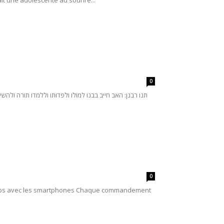
ait une adolescente au sourire...
0
0
 de temps avec les smartphones Chaque commandement