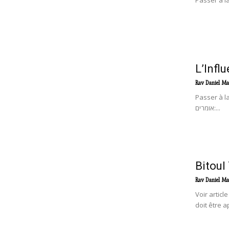
Passer à la
L’Infl
Rav Daniel Ma
Passer à la partie 2: L'i
אומרים:...
Bitoul
Rav Daniel Ma
Voir artic
doit être a