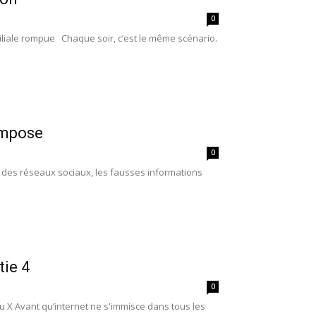
0
iliale rompue Chaque soir, c’est le même scénario.
’impose
0
t des réseaux sociaux, les fausses informations
tie 4
0
enu X Avant qu’internet ne s'immisce dans tous les