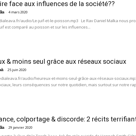
ire face aux influences de la société??
-
4 mars 2020
lka
dialeava.fr/audio/Le-juif-et-le-poisson.mp3 Le Rav Daniel Malka nous pr
vos
uif est comparé au poisson et sur les influences...
x & moins seul grâce aux réseaux sociaux
yeux
-
25 juin 2020
ah
dialeava.fr/audio/heureux-et-moins-seul-grâce-aux-réseaux-sociaux.mp3 
ciaux, leurs conséquences sur notre quotidien, mais surtout sur notre rap
nce, colportage & discorde: 2 récits terrifian
-
29 janvier 2020
lka