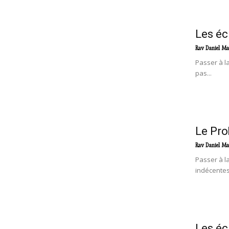
Les éc
Rav Daniel Ma
Passer à l
pas...
Le Pro
Rav Daniel Ma
Passer à l
indécentes 
Les éc