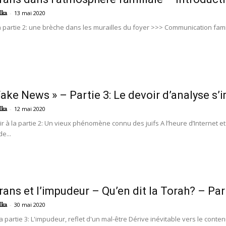
-
13 mai 2020
lka
a partie 2: une brèche dans les murailles du foyer >>> Communication fam
Fake News » – Partie 3: Le devoir d’analyse s
-
12 mai 2020
lka
r à la partie 2: Un vieux phénomène connu des juifs A l’heure d’Internet e
e...
rans et l’impudeur – Qu’en dit la Torah? – Par
-
30 mai 2020
lka
a partie 3: L'impudeur, reflet d'un mal-être Dérive inévitable vers le cont