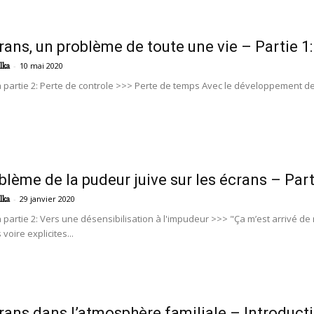
rans, un problème de toute une vie – Partie 1
-
10 mai 2020
lka
a partie 2: Perte de controle >>> Perte de temps Avec le développement d
blème de la pudeur juive sur les écrans – Part
-
29 janvier 2020
lka
a partie 2: Vers une désensibilisation à l'impudeur >>> "Ça m’est arrivé de
voire explicites...
rans dans l’atmosphère familiale – Introduct