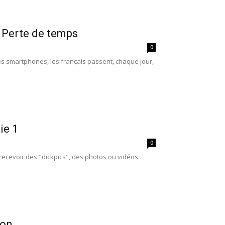
: Perte de temps
0
es smartphones, les français passent, chaque jour,
ie 1
0
 recevoir des "dickpics", des photos ou vidéos
ion