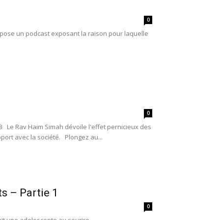
0
opose un podcast exposant la raison pour laquelle
0
Le Rav Haim Simah dévoile l'effet pernicieux des
port avec la société. Plongez au...
ts – Partie 1
0