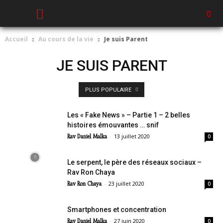
Accueil
Au cours de la vie
Je suis Parent
JE SUIS PARENT
PLUS POPULAIRE
Les « Fake News » – Partie 1 – 2 belles
histoires émouvantes … snif
-
13 juillet 2020
Rav Daniel Malka
0
Le serpent, le père des réseaux sociaux –
Rav Ron Chaya
-
23 juillet 2020
Rav Ron Chaya
0
Smartphones et concentration
-
27 juin 2020
Rav Daniel Malka
0