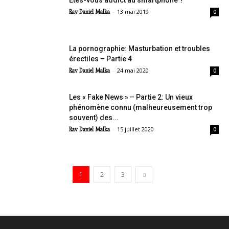
Etes-vous addict au smartphone ?
-
13 mai 2019
Rav Daniel Malka
0
La pornographie: Masturbation et troubles
érectiles – Partie 4
-
24 mai 2020
Rav Daniel Malka
0
Les « Fake News » – Partie 2: Un vieux
phénomène connu (malheureusement trop
souvent) des...
-
15 juillet 2020
Rav Daniel Malka
0
1
2
3