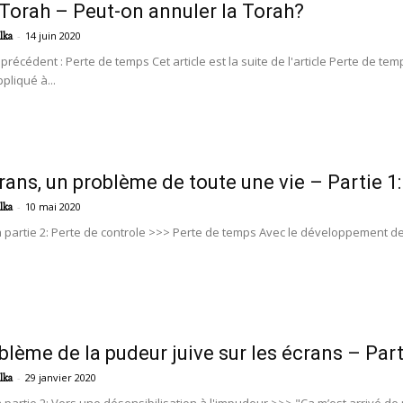
Pour
 Torah – Peut-on annuler la Torah?
-
14 juin 2020
lka
le précédent : Perte de temps Cet article est la suite de l'article Perte
ppliqué à...
vos
rans, un problème de toute une vie – Partie 1
-
10 mai 2020
lka
a partie 2: Perte de controle >>> Perte de temps Avec le développement d
yeux
blème de la pudeur juive sur les écrans – Part
-
29 janvier 2020
lka