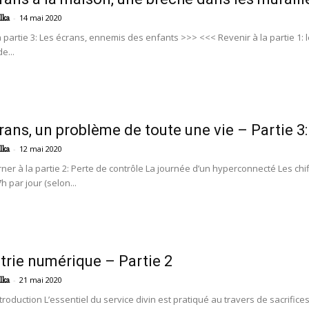
-
14 mai 2020
lka
a partie 3: Les écrans, ennemis des enfants >>> <<< Revenir à la partie 1:
e...
rans, un problème de toute une vie – Partie 3
-
12 mai 2020
lka
ner à la partie 2: Perte de contrôle La journée d’un hyperconnecté Les ch
 par jour (selon...
âtrie numérique – Partie 2
-
21 mai 2020
lka
troduction L’essentiel du service divin est pratiqué au travers de sacrifices 