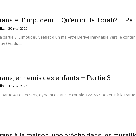
rans et l’impudeur – Qu’en dit la Torah? – Par
-
30 mai 2020
lka
a partie 3: L'impudeur, reflet d'un mal-être Dérive inévitable vers le cont
Rav Ovadia...
rans, ennemis des enfants – Partie 3
-
16 mai 2020
lka
 partie 4: Les écrans, dynamite dans le couple >>> <<< Revenir à la Partie
rans à la maison, une brèche dans les muraille