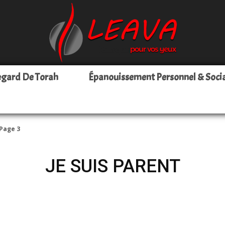
egard De Torah
Épanouissement Personnel & Soci
Leava
Page 3
JE SUIS PARENT
–