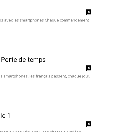
0
 de temps avec les smartphones Chaque commandement
: Perte de temps
0
es smartphones, les français passent, chaque jour,
ie 1
0