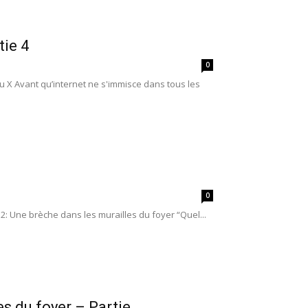
tie 4
0
enu X Avant qu’internet ne s'immisce dans tous les
0
 2: Une brèche dans les murailles du foyer “Quel...
s du foyer – Partie...