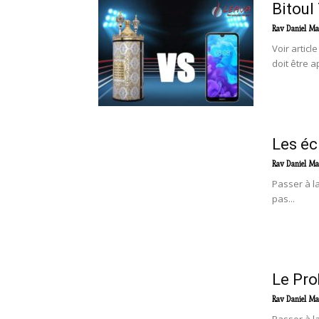
Bitoul
Rav Daniel Ma
Voir artic
doit être a
Les éc
Rav Daniel Ma
Passer à l
pas...
Le Pro
Rav Daniel Ma