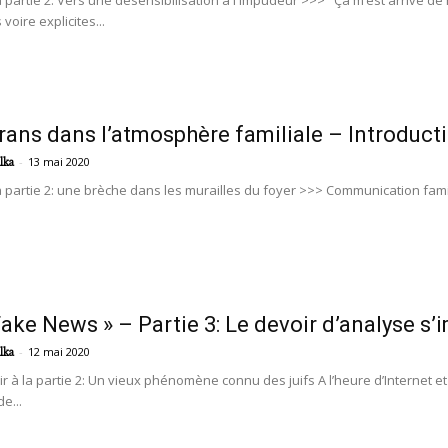
a partie 2: Vers une désensibilisation à l'impudeur >>> "Ça m’est arrivé de
voire explicites...
rans dans l’atmosphère familiale – Introduct
-
13 mai 2020
lka
a partie 2: une brèche dans les murailles du foyer >>> Communication fam
Fake News » – Partie 3: Le devoir d’analyse s
-
12 mai 2020
lka
r à la partie 2: Un vieux phénomène connu des juifs A l’heure d’Internet e
e...