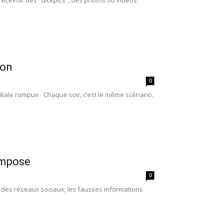
 recevoir des "dickpics", des photos ou vidéos
ion
0
iliale rompue Chaque soir, c’est le même scénario.
’impose
0
t des réseaux sociaux, les fausses informations