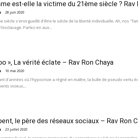
me est-elle la victime du 21ème siècle ? Rav
-
28 juin 2020
a
ècle s'enorgueillit d'être le siècle de la liberté individuelle. Ah, nos "fame
vos
l’esclavage. Parlez-en aux...
oo », La vérité éclate – Rav Ron Chaya
yeux
-
10 mai 2020
a
 d'années où l'hypocrisie a régné en maître, la bulle de pseudo vertu écla
nts vicieux,...
pent, le père des réseaux sociaux – Rav Ron 
-
23 juillet 2020
a