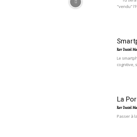
"Tu sera c
"vendu" l'
Smartp
Rav Daniel Ma
Le smartph
cognitive, 
La Por
Rav Daniel Ma
Passer à la