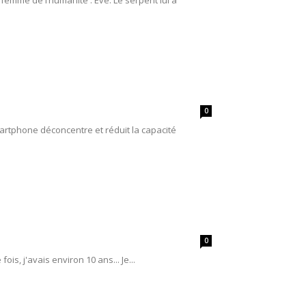
mme de l’humanité : Ève. Le serpent lui a
0
martphone déconcentre et réduit la capacité
0
is, j'avais environ 10 ans... Je...