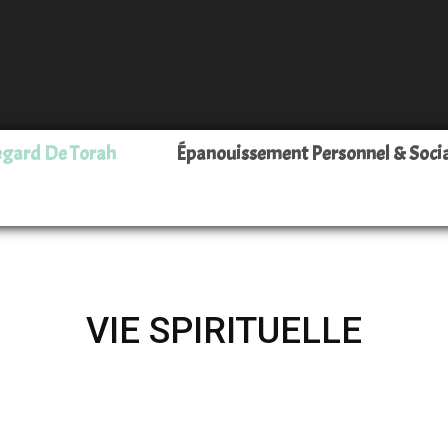
Leava
egard De Torah
Épanouissement Personnel & Soci
–
VIE SPIRITUELLE
Pour