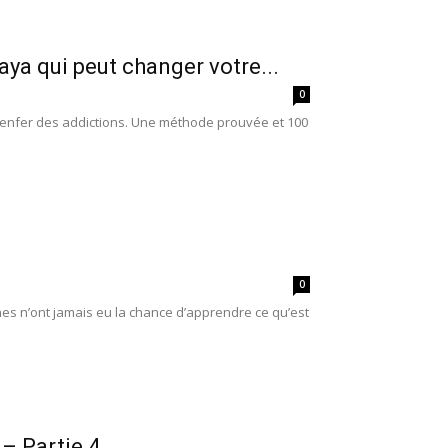
ya qui peut changer votre...
0
l'enfer des addictions. Une méthode prouvée et 100
0
es n’ont jamais eu la chance d’apprendre ce qu’est
 – Partie 4