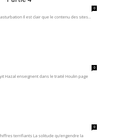
0
sturbation Il est clair que le contenu des sites...
0
it Hazal enseignent dans le traité Houlin page
0
hiffres terrifiants La solitude qu’engendre la