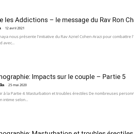
e les Addictions – le message du Rav Ron Cha
-
12 avril 2021
a
ya nous présente l'initiative du Rav Azriel Cohen-Arazi pour combattre 
d avec...
nographie: Impacts sur le couple – Partie 5
-
25 mai 2020
lka
r à la Partie 4: Masturbation et troubles érectiles De nombreuses personn
n intime selon...
nographie: Masturbation et troubles érectiles