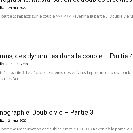
-
24 mai 2020
lka
 partie 5: Impacts sur le couple >>> <<< Revenir à la partie 3: Double vie Ma
rans, des dynamites dans le couple – Partie 4
-
17 août 2020
lka
r à la partie 3: Les écrans, ennemis des enfants Importance du chalom bay
141A גדול שלום שבין איש...
nographie: Double vie – Partie 3
-
21 mai 2020
lka
 partie 4: Masturbation et troubles érectile >>> <<< Revenir à la partie 2: C