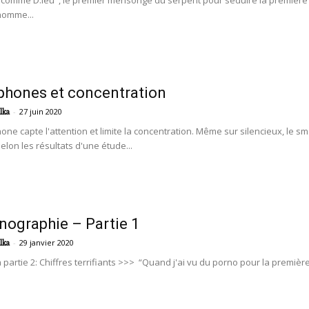
omme D.ieu", le premier mensonge du serpent pour séduire la première fe
homme...
hones et concentration
-
27 juin 2020
lka
one capte l'attention et limite la concentration. Même sur silencieux, le s
selon les résultats d'une étude...
nographie – Partie 1
-
29 janvier 2020
lka
 partie 2: Chiffres terrifiants >>> “Quand j'ai vu du porno pour la première fo