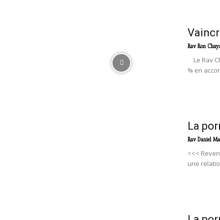
Vaincr
Rav Ron Chay
Le Rav Cha
% en accor
La por
Rav Daniel Ma
<<< Reveni
une relatio
La por