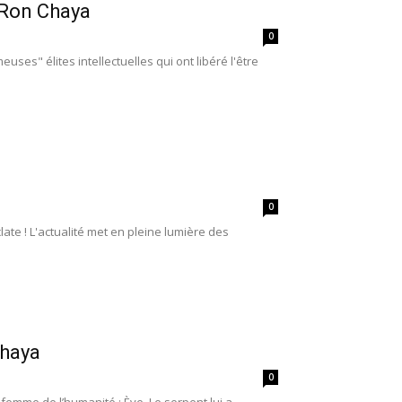
 Ron Chaya
0
uses" élites intellectuelles qui ont libéré l'être
0
te ! L'actualité met en pleine lumière des
Chaya
0