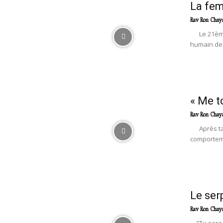
La fem
Rav Ron Chay
Le 21ème si
humain de 
« Me t
Rav Ron Chay
Après tant
comporteme
Le ser
Rav Ron Chay