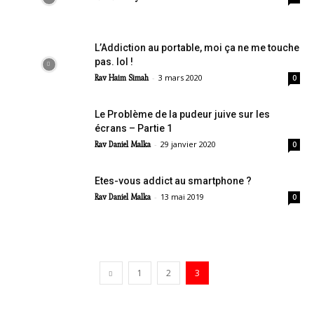
L’Addiction au portable, moi ça ne me touche
pas. lol !
-
3 mars 2020
Rav Haim Simah
0
Le Problème de la pudeur juive sur les
écrans – Partie 1
-
29 janvier 2020
Rav Daniel Malka
0
Etes-vous addict au smartphone ?
-
13 mai 2019
Rav Daniel Malka
0
1
2
3