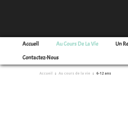
Accueil
Au Cours De La Vie
Un R
Contactez-Nous
Accueil
Au cours de la vie
6-12 ans