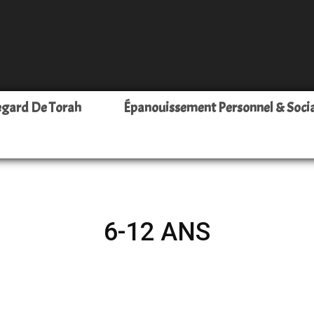
Leava
egard De Torah
Épanouissement Personnel & Soci
–
6-12 ANS
Pour