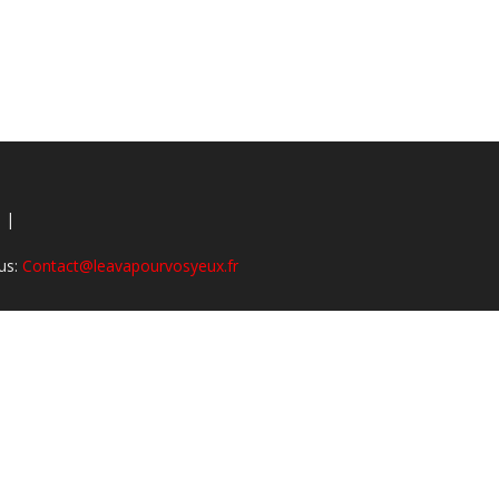
vos
 |
yeux
us:
Contact@leavapourvosyeux.fr