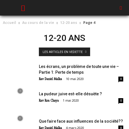
Accueil
Au cours de la vie
12-20 ans
Page 4
12-20 ANS
LES ARTICLES EN VEDETTE
Les écrans, un problème de toute une vie –
Partie 1: Perte de temps
-
10 mai 2020
Rav Daniel Malka
0
La pudeur juive est-elle désuète ?
-
1 mai 2020
Rav Ron Chaya
0
Que faire face aux influences de la société??
-
4 mars 2020
Rav Daniel Malka
0