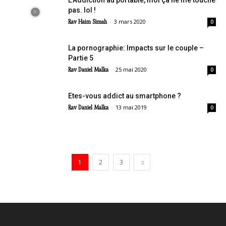
L’Addiction au portable, moi ça ne me touche
pas. lol !
-
3 mars 2020
Rav Haim Simah
0
La pornographie: Impacts sur le couple –
Partie 5
-
25 mai 2020
Rav Daniel Malka
0
Etes-vous addict au smartphone ?
-
13 mai 2019
Rav Daniel Malka
0
1
2
3