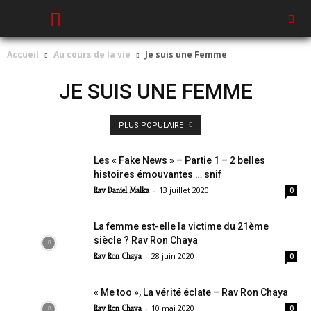
Accueil
Au cours de la vie
Je suis une Femme
JE SUIS UNE FEMME
PLUS POPULAIRE
Les « Fake News » – Partie 1 – 2 belles
histoires émouvantes … snif
-
13 juillet 2020
Rav Daniel Malka
0
La femme est-elle la victime du 21ème
siècle ? Rav Ron Chaya
-
28 juin 2020
Rav Ron Chaya
0
« Me too », La vérité éclate – Rav Ron Chaya
-
10 mai 2020
Rav Ron Chaya
0