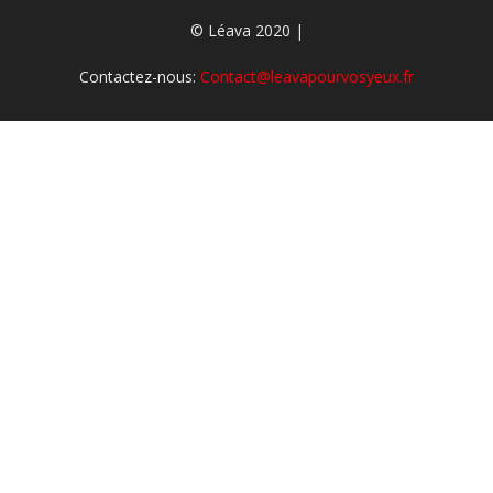
© Léava 2020 |
Contactez-nous:
Contact@leavapourvosyeux.fr