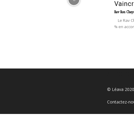
Vaincr
Rav Ron Chay
Le Rav Cha
% en accor
À PROPOS
© Léava 2020
Contactez-no