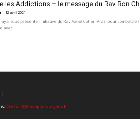
e les Addictions – le message du Rav Ron Cha
-
12 avril 2021
a
ya nous présente l'initiative du Rav Azriel Cohen-Arazi pour combattre 
vos
d avec...
yeux
 |
us:
Contact@leavapourvosyeux.fr