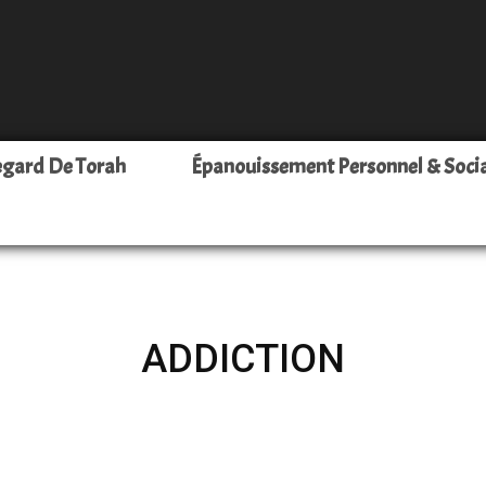
Leava
egard De Torah
Épanouissement Personnel & Soci
–
ADDICTION
Pour