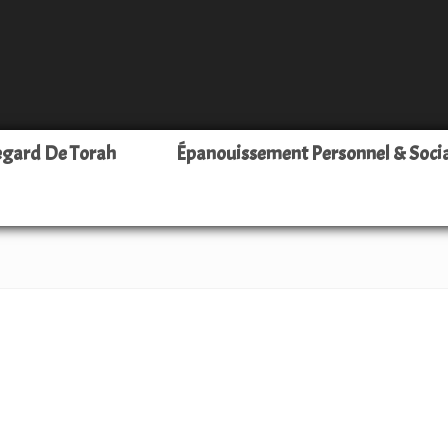
Leava
egard De Torah
Épanouissement Personnel & Soci
–
Pour