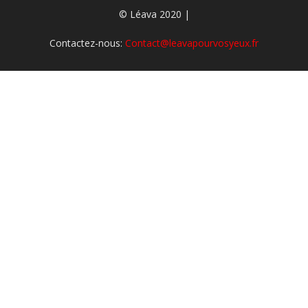
© Léava 2020 |
Contactez-nous:
Contact@leavapourvosyeux.fr