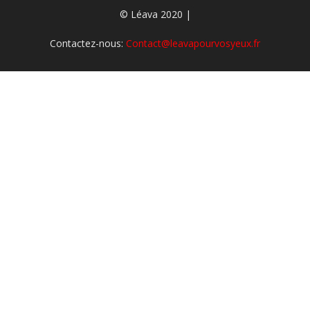
© Léava 2020 |
Contactez-nous:
Contact@leavapourvosyeux.fr